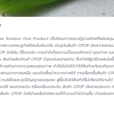
น
e Tambon One Product เป็นโครงการของรัฐบาลไทยที่สนับสนุนผู้ผ
กาสทางเศรษฐกิจให้คนในท้องถิ่น ปัจจุบันสินค้า OTOP มีหลากหลายป
TOP ใกล้ฉัน ที่โดดเด่น การเข้าใจถึงความเป็นเอกลักษณ์ คุณภาพ และเรื
สินค้าผลิตภัณฑ์ OTOP มีจุดเด่นหลายด้าน ซึ่งทำให้ผู้บริโภคสนใจซ
รผ่านการตรวจสอบคุณภาพ ทำให้มั่นใจได้ว่าได้สินค้าแท้และมีคุณภ
จักสานจากภาคเหนือ ของกินพื้นบ้านจากภาคใต้ การเลือกซื้อสินค้า O
ามใส่ใจและภูมิปัญญาของชุมชน ผู้ซื้อจึงได้สินค้าที่ไม่เพียงใช้งานไ
ม ของใช้ ของตกแต่ง หรือเครื่องประดับ สินค้า OTOP มีหลายประเภท 
สินค้า OTOP ใกล้บ้านหรือใกล้สถานที่ทำงานทำได้ง่ายขึ้น ด้วยช่องท